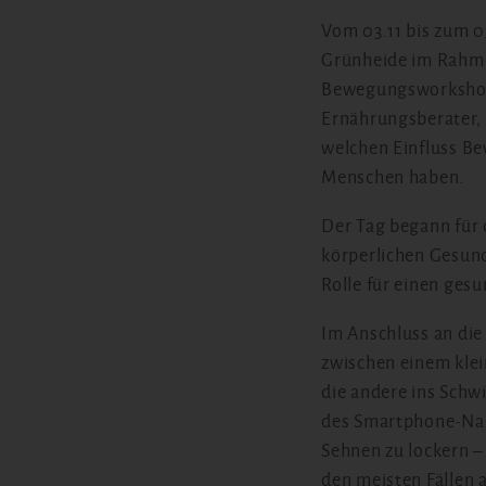
Vom 03.11 bis zum 0
Grünheide im Rahmen
Bewegungsworkshop t
Ernährungsberater, 
welchen Einfluss Be
Menschen haben.
Der Tag begann für 
körperlichen Gesund
Rolle für einen ge
Im Anschluss an die
zwischen einem kle
die andere ins Schw
des Smartphone-Nac
Sehnen zu lockern –
den meisten Fällen 