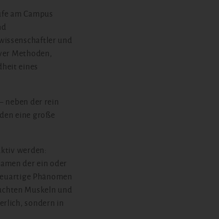
tufe am Campus
nd
wissenschaftler und
iver Methoden,
heit eines
– neben der rein
nden eine große
aktiv werden:
kamen der ein oder
t neuartige Phänomen
uchten Muskeln und
rlich, sondern in