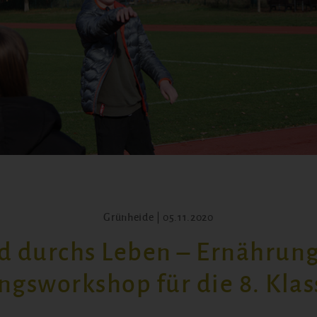
Grünheide | 05.11.2020
d durchs Leben – Ernährung
gsworkshop für die 8. Klas