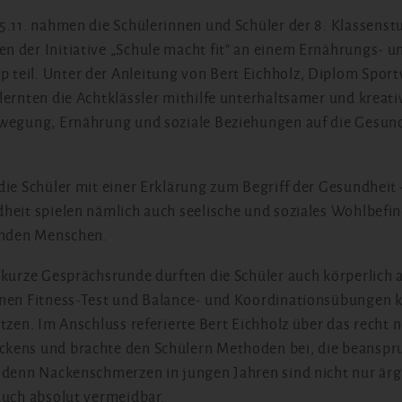
5.11. nahmen die Schülerinnen und Schüler der 8. Klassens
 der Initiative „Schule macht fit“ an einem Ernährungs- u
eil. Unter der Anleitung von Bert Eichholz, Diplom Sport
lernten die Achtklässler mithilfe unterhaltsamer und kreat
wegung, Ernährung und soziale Beziehungen auf die Gesund
die Schüler mit einer Erklärung zum Begriff der Gesundheit 
heit spielen nämlich auch seelische und soziales Wohlbefi
sunden Menschen.
 kurze Gesprächsrunde durften die Schüler auch körperlich 
inen Fitness-Test und Balance- und Koordinationsübungen 
itzen. Im Anschluss referierte Bert Eichholz über das rech
kens und brachte den Schülern Methoden bei, die beanspr
 denn Nackenschmerzen in jungen Jahren sind nicht nur ärge
auch absolut vermeidbar.