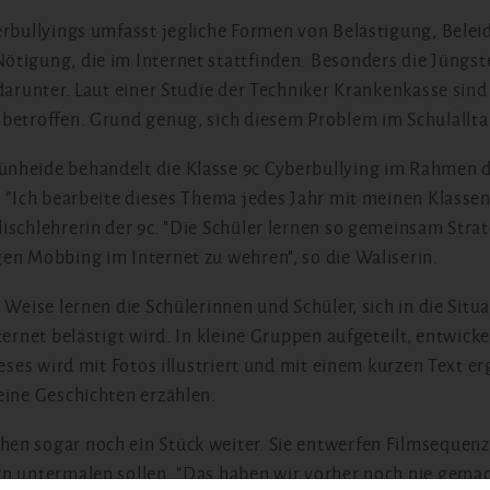
erbullyings umfasst jegliche Formen von Belästigung, Belei
tigung, die im Internet stattfinden. Besonders die Jüngst
darunter. Laut einer Studie der Techniker Krankenkasse sind
 betroffen. Grund genug, sich diesem Problem im Schulall
nheide behandelt die Klasse 9c Cyberbullying im Rahmen 
. "Ich bearbeite dieses Thema jedes Jahr mit meinen Klassen
ischlehrerin der 9c. "Die Schüler lernen so gemeinsam Str
en Mobbing im Internet zu wehren", so die Waliserin.
 Weise lernen die Schülerinnen und Schüler, sich in die Situ
ternet belästigt wird. In kleine Gruppen aufgeteilt, entwicke
ieses wird mit Fotos illustriert und mit einem kurzen Text e
eine Geschichten erzählen.
n sogar noch ein Stück weiter. Sie entwerfen Filmsequenze
n untermalen sollen. "Das haben wir vorher noch nie gemach