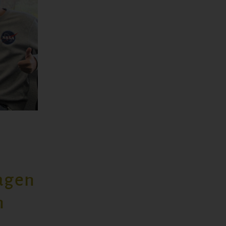
agen
n