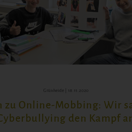
Grünheide | 18.11.2020
n zu Online-Mobbing: Wir s
Cyberbullying den Kampf a