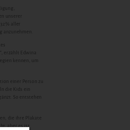
digung,
en unserer
 32% aller
tag anzunehmen.
des
", erzählt Edwina
ategien kennen, um
ation einer Person zu
ln die Kids ein
rgänzt. So entstehen
n, die ihre Plakate
t, aber es ist