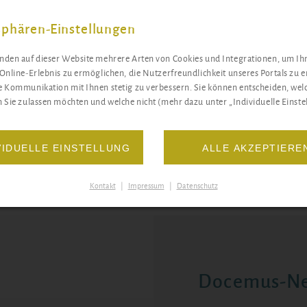
chneiden der Videos haben wir uns Hilfe beim 'Tesla Kid' (S
chüler.
sphären-Einstellungen
ng Schüler normalerweise spaltet, motiviert es sie an der
den auf dieser Website mehrere Arten von Cookies und Integrationen, um Ih
Online-Erlebnis zu ermöglichen, die Nutzerfreundlichkeit unseres Portals zu 
nheide zur Zusammenarbeit. "Es ist wichtig, junge Menschen
 Kommunikation mit Ihnen stetig zu verbessern. Sie können entscheiden, wel
eren", findet Ms. Moorhouse. "Wir wollen Ihnen dabei helfen
 Sie zulassen möchten und welche nicht (mehr dazu unter „Individuelle Einstel
sten Persönlichkeiten zu entwickeln - und das funktionier
emeinsamer Arbeit. Die Schüler sollen lernen, sich mit Ihre
VIDUELLE EINSTELLUNG
ALLE AKZEPTIERE
rstützen und die Schwächen des anderen abzufangen."
Kontakt
|
Impressum
|
Datenschutz
Docemus-Ne