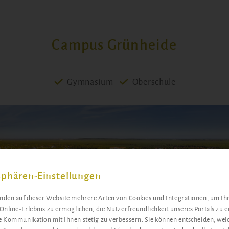
Campus Grünheide
Gymnasium
Oberschule
sphären-Einstellungen
den auf dieser Website mehrere Arten von Cookies und Integrationen, um Ih
Online-Erlebnis zu ermöglichen, die Nutzerfreundlichkeit unseres Portals zu 
 Kommunikation mit Ihnen stetig zu verbessern. Sie können entscheiden, wel