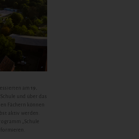
ressierten am
19.
 Schule und über das
hen Fächern können
lbst aktiv werden.
programm „Schule
nformieren.