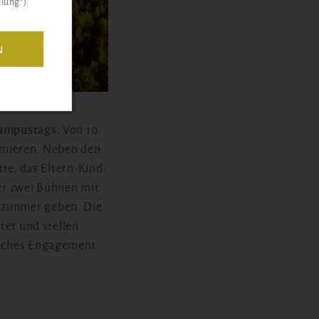
lung“).
N
 Campustags.
Von 10
rmieren. Neben den
te, das Eltern-Kind-
r zwei Bühnen mit
nzimmer geben. Die
et und stellen
liches Engagement