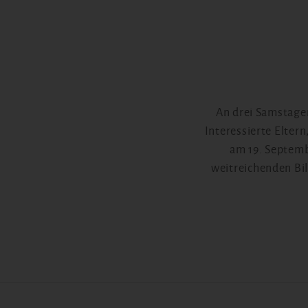
An drei Samstagen
Interessierte Elter
am 19. Septemb
weitreichenden Bi