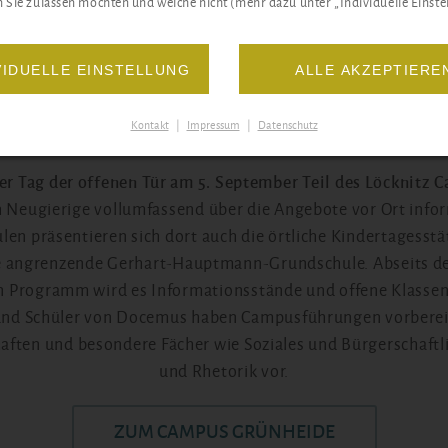
 Sie zulassen möchten und welche nicht (mehr dazu unter „Individuelle Einstel
VIDUELLE EINSTELLUNG
ALLE AKZEPTIERE
Kontakt
|
Impressum
|
Datenschutz
der Tag der offenen Tür am 5. September Teil des Löcknitz
h Neugierige vollumfassend über die Angebote vor Ort info
en präsentieren sich dort auch die örtliche Kindertagesstät
e angrenzende Gerhart-Hauptmann-Grundschule. Abseits de
en Programm wird es Informationsstände und offene Klasse
und Schüler von Docemus haben Campusführungen vorbereit
aften und besondere Fächer wie Soziales und Bürgerschaft
und Rhetorik vor.
ZUM CAMPUS GRÜNHEIDE