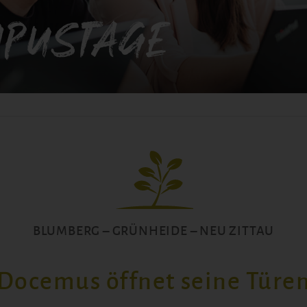
pustage
BLUMBERG – GRÜNHEIDE – NEU ZITTAU
Docemus öffnet seine Türe