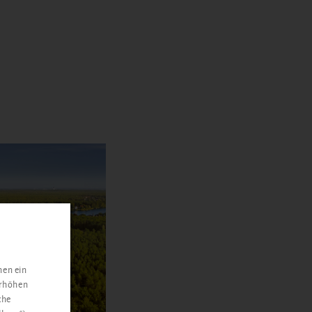
nen ein
erhöhen
che