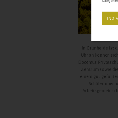
Kategorien
INDI
In Grünheide ist 
Uhr an können sic
Docemus Privatschul
Zentrum sowie di
einem gut gefüllt
Schülerinnen 
Arbeitsgemeinsch