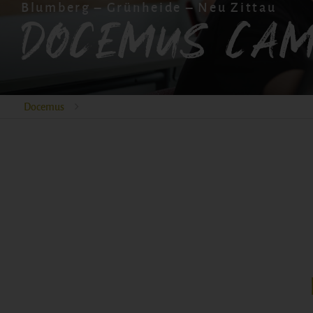
Blumberg – Grünheide – Neu Zittau
Docemus Cam
Docemus