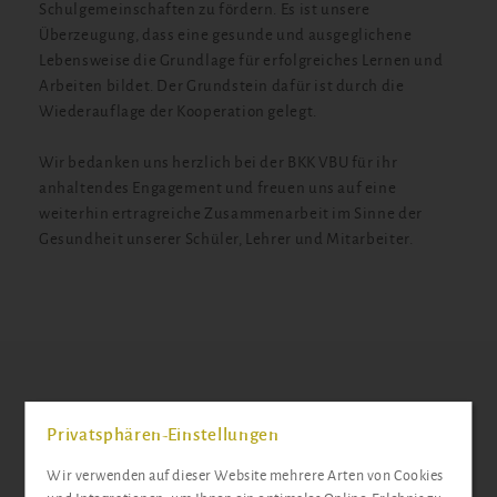
Schulgemeinschaften zu fördern. Es ist unsere
Überzeugung, dass eine gesunde und ausgeglichene
Lebensweise die Grundlage für erfolgreiches Lernen und
Arbeiten bildet. Der Grundstein dafür ist durch die
Wiederauflage der Kooperation gelegt.
Wir bedanken uns herzlich bei der BKK VBU für ihr
anhaltendes Engagement und freuen uns auf eine
weiterhin ertragreiche Zusammenarbeit im Sinne der
Gesundheit unserer Schüler, Lehrer und Mitarbeiter.
Aufnahmeantrag
Privatsphären-Einstellungen
Wir verwenden auf dieser Website mehrere Arten von Cookies