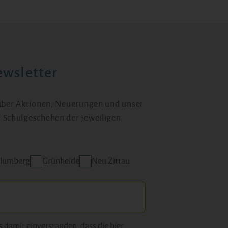
wsletter
 über Aktionen, Neuerungen und unser
 Schulgeschehen der jeweiligen
lumberg
Grünheide
Neu Zittau
s damit einverstanden, dass die hier