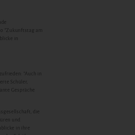
nde
to "Zukunftstag am
licke in
zufrieden: "Auch in
erte Schüler,
sante Gespräche
gesellschaft, die
Türen und
blicke in ihre