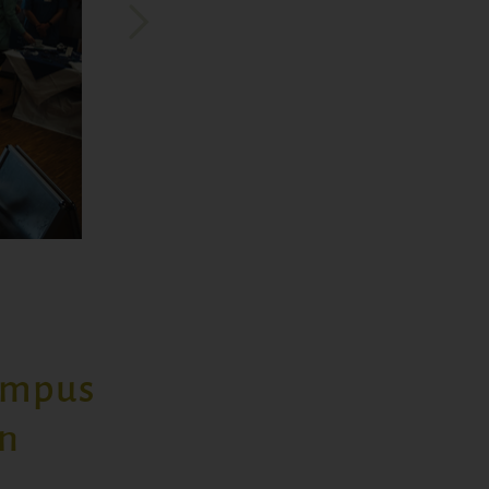
ampus
en