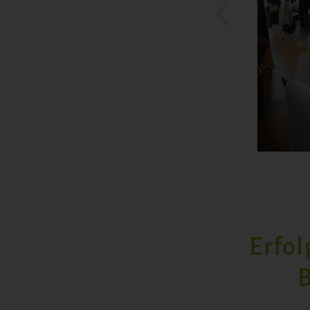
Erfo
B