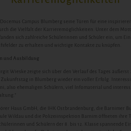
 Docemus Campus Blumberg seine Türen für eine inspiriere
rch die Vielfalt der Karrieremöglichkeiten. Unter dem Mot
nden sich zahlreiche Schülerinnen und Schüler ein, um Einb
fsfelder zu erhalten und wichtige Kontakte zu knüpfen.
um und Ausbildung
rgit Wieske zeigte sich über den Verlauf des Tages äußerst 
Zukunftstag in Blumberg wieder ein voller Erfolg. Interessi
i, also ehemaligen Schülern, viel Infomaterial und interes
altung."
örer Haus GmbH, die IHK Ostbrandenburg, die Barnimer Bus
le Wildau und die Polizeiinspektion Barnim öffneten ihre 
hülerinnen und Schülern der 8. bis 12. Klasse spannende Ein