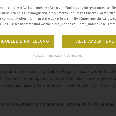
tisch. Gemeinsam findet man immer eine Lösung.
den auf dieser Website mehrere Arten von Cookies und Integrationen, um Ih
Online-Erlebnis zu ermöglichen, die Nutzerfreundlichkeit unseres Portals zu 
stem in Kroatien aufgebaut?
 Kommunikation mit Ihnen stetig zu verbessern. Sie können entscheiden, wel
 Sie zulassen möchten und welche nicht (mehr dazu unter „Individuelle Einstel
ht Jahren Grundschule folgen vier Jahre Gymnasium. An mein
meinbildenden Zweig als auch berufsbildende Schwerpunkte
ie Jugendlichen belegen jedes Jahr bis zu 16 Fächer. Am End
VIDUELLE EINSTELLUNG
ALLE AKZEPTIERE
sprüfung, die Matura.
Kontakt
|
Impressum
|
Datenschutz
e Sprachen. Welche Rolle spielen Fremdsprachen und Litera
n sind mir sehr wichtig. Neben Ungarisch als zweiter Mutt
h, Italienisch und Spanisch. Außerdem lese ich sehr gerne. 
 Ziel ist es, jedes Jahr mindestens zwei Bücher auf Englisch
tionale Austauschprogramme so wichtig, und was nehmen 