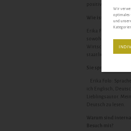
positiv und optimis
Wir verwen
optimales 
Wie ist das Schulsy
und unsere
Kategorien
Erika Folo: Nach ac
sowohl einen allge
Wirtschaft und IT. D
INDI
staatliche Abschlus
Sie sprechen mehrer
Erika Folo: Sprache
ich Englisch, Deutsc
Lieblingsautor. Mein
Deutsch zu lesen.
Warum sind interna
Besuch mit?