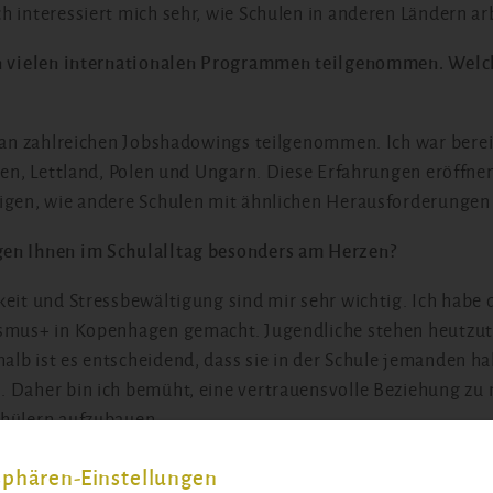
h interessiert mich sehr, wie Schulen in anderen Ländern ar
an vielen internationalen Programmen teilgenommen. Wel
t?
e an zahlreichen Jobshadowings teilgenommen. Ich war bereit
lien, Lettland, Polen und Ungarn. Diese Erfahrungen eröffne
eigen, wie andere Schulen mit ähnlichen Herausforderunge
en Ihnen im Schulalltag besonders am Herzen?
keit und Stressbewältigung sind mir sehr wichtig. Ich habe 
asmus+ in Kopenhagen gemacht. Jugendliche stehen heutzu
lb ist es entscheidend, dass sie in der Schule jemanden ha
 Daher bin ich bemüht, eine vertrauensvolle Beziehung zu
chülern aufzubauen.
esonders an Ihrem Beruf? Erika Folo: Ich wollte schon imm
sphären-Einstellungen
mit den Schülerinnen und Schülern zu verbringen. Herausfor