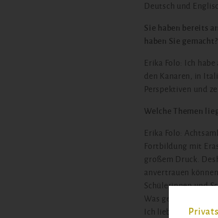
Deutsch und Englisc
Sie haben bereits 
haben Sie gemach
Erika Folo: Ich hab
den Kanaren, in Ita
Perspektiven und z
Welche Themen lieg
Erika Folo: Achtsam
Fortbildung mit Er
großem Druck. Desha
anvertrauen können.
Schülerinnen und S
Was gefällt Ihnen b
Privat
Ich liebe es, Zeit 