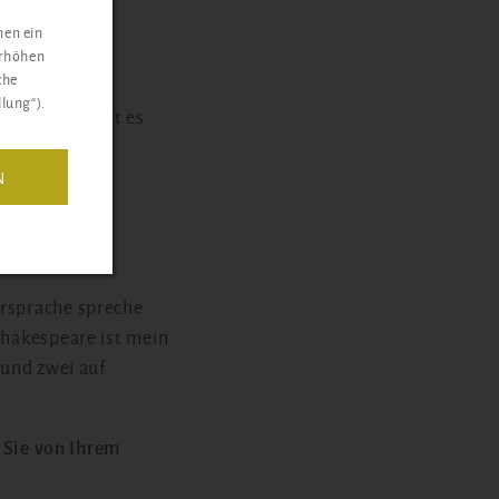
nen ein
erhöhen
che
lung“).
er Schule gibt es
 wie Mathe,
e steht die
N
tur für Sie?
ersprache spreche
Shakespeare ist mein
 und zwei auf
Sie von Ihrem