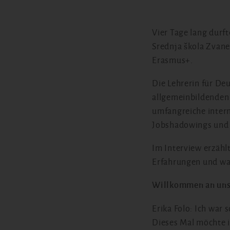
Vier Tage lang durf
Srednja škola Zvane
Erasmus+.
Die Lehrerin für De
allgemeinbildenden 
umfangreiche inter
Jobshadowings und F
Im Interview erzählt
Erfahrungen und wa
Willkommen an unse
Erika Folo: Ich war 
Dieses Mal möchte i