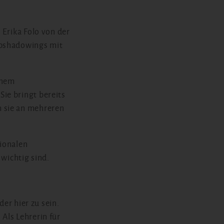
 Erika Folo von der
obshadowings mit
inem
ie bringt bereits
m sie an mehreren
tionalen
wichtig sind.
der hier zu sein.
Als Lehrerin für