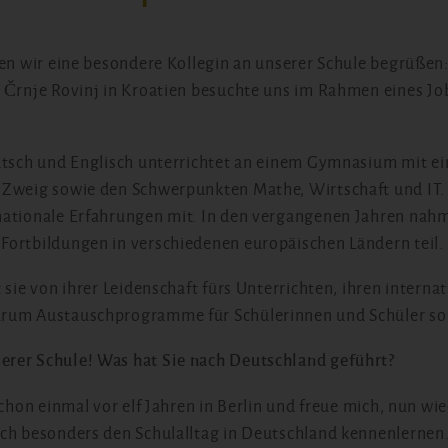
ten wir eine besondere Kollegin an unserer Schule begrüßen:
 Črnje Rovinj in Kroatien besuchte uns im Rahmen eines J
utsch und Englisch unterrichtet an einem Gymnasium mit e
Zweig sowie den Schwerpunkten Mathe, Wirtschaft und IT. S
nationale Erfahrungen mit. In den vergangenen Jahren nah
ortbildungen in verschiedenen europäischen Ländern teil.
 sie von ihrer Leidenschaft fürs Unterrichten, ihren interna
rum Austauschprogramme für Schülerinnen und Schüler so 
rer Schule! Was hat Sie nach Deutschland geführt?
schon einmal vor elf Jahren in Berlin und freue mich, nun wie
ch besonders den Schulalltag in Deutschland kennenlernen. 