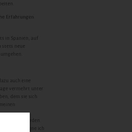
beiten.
che Erfahrungen
s in Spanien, auf
n stets neue
n umgehen.
dazu auch eine
tage vermehrt unter
ben, dem sie sich
 meinen
er Lehrerin werden.
derungen begegne ich