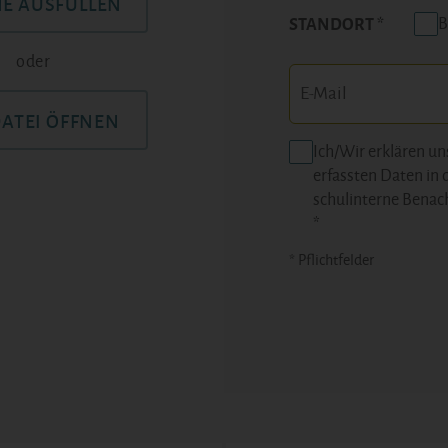
NE AUSFÜLLEN
B
STANDORT
oder
DATEI ÖFFNEN
Ich/Wir erklären un
erfassten Daten in 
schulinterne Benac
*
* Pflichtfelder