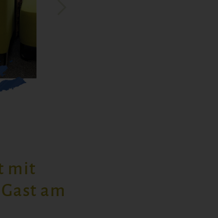
t mit
 Gast am