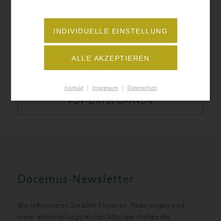
INDIVIDUELLE EINSTELLUNG
ONLINE AUSFÜLLEN
ALLE AKZEPTIEREN
oder
Kontakt
|
Impressum
|
Datenschutz
PDF-DATEI ÖFFNEN
Docemus-Newsletter
Wir informieren Sie über Aktionen, Neuerungen und
unser abwechslungsreiches Schulgeschehen der