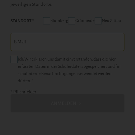
jeweiligen Standorte.
Blumberg
Grünheide
Neu Zittau
STANDORT
Ich/Wir erklären uns damit einverstanden, dass die hier
erfassten Daten in der Schülerdatei abgespeichert und für
schulinterne Benachrichtigungen verwendet werden
dürfen. *
* Pflichtfelder
ANMELDEN