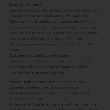
Genuss für alle Sinne
Schon beim Betreten des Weihnachtsmarktes wurden die
Besucher von einem einladenden Duft empfangen:
Glühwein, Punsch und Bratwurst versetzten die Gäste in
eine zauberhafte Vorweihnachtszeit. Auch musikalisch
wurde einiges geboten: Die Schülerband, der Lehrerchor
und talentierte Solokünstler sorgten mit ihren
Darbietungen für eine harmonische Untermalung des
Events.
„Es ist beeindruckend, wie die gesamte
Schulgemeinschaft zusammenkommt, um solch ein
stimmungsvolles Ereignis auf die Beine zu stellen“,
äußerte eine begeisterte Besucherin.
Kreative Highlights und strahlende Kinderaugen
Besonders beliebt waren die handgefertigten
Geschenkideen sowie das Basteln und Schminken für die
Kleinen in der Mensa.
Ob dekorative Accessoires oder kleine Mitbringsel – die