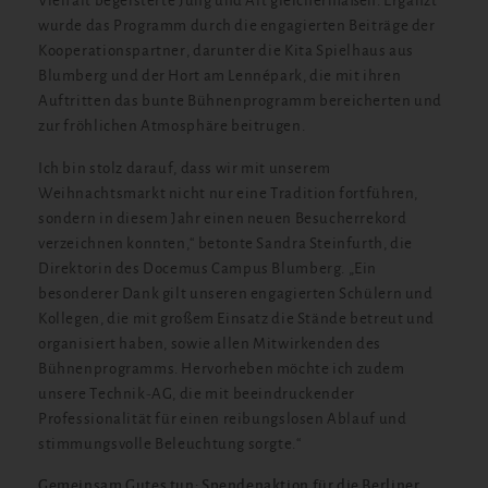
Vielfalt begeisterte Jung und Alt gleichermaßen. Ergänzt
wurde das Programm durch die engagierten Beiträge der
Kooperationspartner, darunter die Kita Spielhaus aus
Blumberg und der Hort am Lennépark, die mit ihren
Auftritten das bunte Bühnenprogramm bereicherten und
zur fröhlichen Atmosphäre beitrugen.
Ich bin stolz darauf, dass wir mit unserem
Weihnachtsmarkt nicht nur eine Tradition fortführen,
sondern in diesem Jahr einen neuen Besucherrekord
verzeichnen konnten,“ betonte Sandra Steinfurth, die
Direktorin des Docemus Campus Blumberg. „Ein
besonderer Dank gilt unseren engagierten Schülern und
Kollegen, die mit großem Einsatz die Stände betreut und
organisiert haben, sowie allen Mitwirkenden des
Bühnenprogramms. Hervorheben möchte ich zudem
unsere Technik-AG, die mit beeindruckender
Professionalität für einen reibungslosen Ablauf und
stimmungsvolle Beleuchtung sorgte.“
Gemeinsam Gutes tun: Spendenaktion für die Berliner