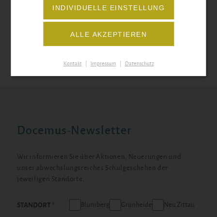
INDIVIDUELLE EINSTELLUNG
oder
ALLE AKZEPTIEREN
PDF-DATEI ÖFFNEN
Kontakt
|
Impressum
|
Datenschutz
Docemus-Newsletter
Wir informieren Sie über Aktionen, Neuerungen und
unser abwechslungsreiches Schulgeschehen der
jeweiligen Standorte.
Blumberg
Grünheide
Neu Zittau
STANDORT