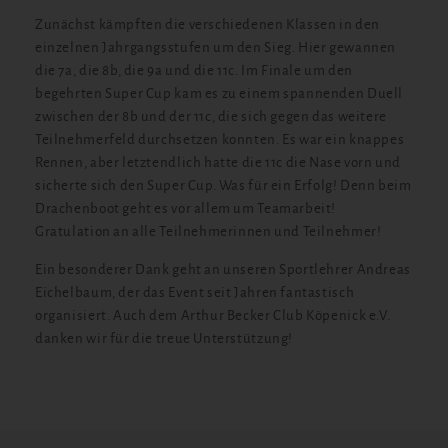
Zunächst kämpften die verschiedenen Klassen in den
einzelnen Jahrgangsstufen um den Sieg. Hier gewannen
die 7a, die 8b, die 9a und die 11c. Im Finale um den
begehrten Super Cup kam es zu einem spannenden Duell
zwischen der 8b und der 11c, die sich gegen das weitere
Teilnehmerfeld durchsetzen konnten. Es war ein knappes
Rennen, aber letztendlich hatte die 11c die Nase vorn und
sicherte sich den Super Cup. Was für ein Erfolg! Denn beim
Drachenboot geht es vor allem um Teamarbeit!
Gratulation an alle Teilnehmerinnen und Teilnehmer!
Ein besonderer Dank geht an unseren Sportlehrer Andreas
Eichelbaum, der das Event seit Jahren fantastisch
organisiert. Auch dem Arthur Becker Club Köpenick e.V.
danken wir für die treue Unterstützung!