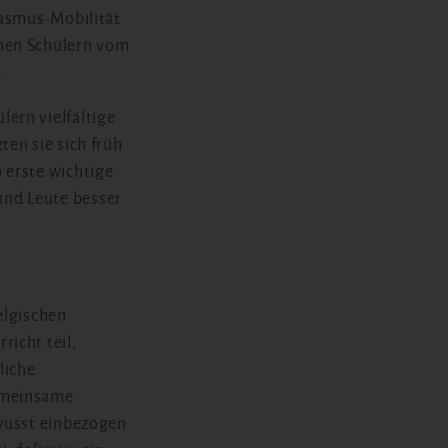
rasmus-Mobilität
chen Schülern vom
.
ern vielfältige
en sie sich früh
 erste wichtige
und Leute besser
belgischen
icht teil,
liche
gemeinsame
ewusst einbezogen