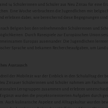
sind 14 Schülerinnen und Schüler aus Neu Zittau für eine E
chen. Eine Woche verbrachten die Jugendlichen mit belgis
d erlebten dabei, wie bereichernd diese Begegnungen sind
nach Belgien bot den teilnehmenden Schülerinnen und Schül
öglichkeiten. Durch Ratespiele zur Europäischen Union setzt
gemeinsamen Europas auseinander. Die Jugendlichen lernten
discher Sprache und bekamen Rechercheaufgaben, um Land 
chen Austausch
dteil der Mobilität war der Einblick in den Schulalltag der 
Neu Zittauer Schülerinnen und Schüler nahmen am Fachunterr
nationalen Lerngruppen zusammen und erlebten unterschied
 Ergänzt wurden die projektorientierten Aufgaben durch 
ten. Auch kulinarische Aspekte und Alltagskultur wurden b