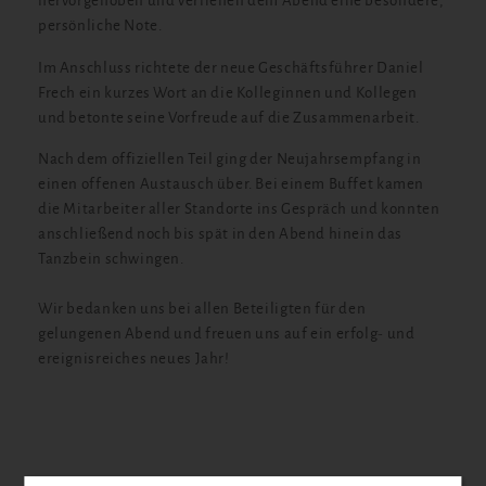
hervorgehoben und verliehen dem Abend eine besondere,
persönliche Note.
Im Anschluss richtete der neue Geschäftsführer Daniel
Frech ein kurzes Wort an die Kolleginnen und Kollegen
und betonte seine Vorfreude auf die Zusammenarbeit.
Nach dem offiziellen Teil ging der Neujahrsempfang in
einen offenen Austausch über. Bei einem Buffet kamen
die Mitarbeiter aller Standorte ins Gespräch und konnten
anschließend noch bis spät in den Abend hinein das
Tanzbein schwingen.
Wir bedanken uns bei allen Beteiligten für den
gelungenen Abend und freuen uns auf ein erfolg- und
ereignisreiches neues Jahr!