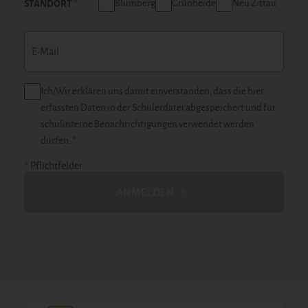
Blumberg
Grünheide
Neu Zittau
STANDORT
Ich/Wir erklären uns damit einverstanden, dass die hier
erfassten Daten in der Schülerdatei abgespeichert und für
schulinterne Benachrichtigungen verwendet werden
dürfen. *
* Pflichtfelder
ANMELDEN