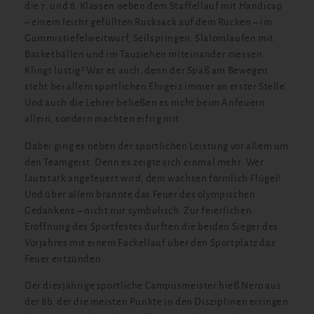
die 7. und 8. Klassen neben dem Staffellauf mit Handicap
– einem leicht gefüllten Rucksack auf dem Rücken – im
Gummistiefelweitwurf, Seilspringen, Slalomlaufen mit
Basketbällen und im Tauziehen miteinander messen.
Klingt lustig? War es auch, denn der Spaß am Bewegen
steht bei allem sportlichen Ehrgeiz immer an erster Stelle.
Und auch die Lehrer beließen es nicht beim Anfeuern
allein, sondern machten eifrig mit.
Dabei ging es neben der sportlichen Leistung vor allem um
den Teamgeist. Denn es zeigte sich einmal mehr: Wer
lautstark angefeuert wird, dem wachsen förmlich Flügel!
Und über allem brannte das Feuer des olympischen
Gedankens – nicht nur symbolisch. Zur feierlichen
Eröffnung des Sportfestes durften die beiden Sieger des
Vorjahres mit einem Fackellauf über den Sportplatz das
Feuer entzünden.
Der diesjährige sportliche Campusmeister hieß Nero aus
der 8b, der die meisten Punkte in den Disziplinen erringen