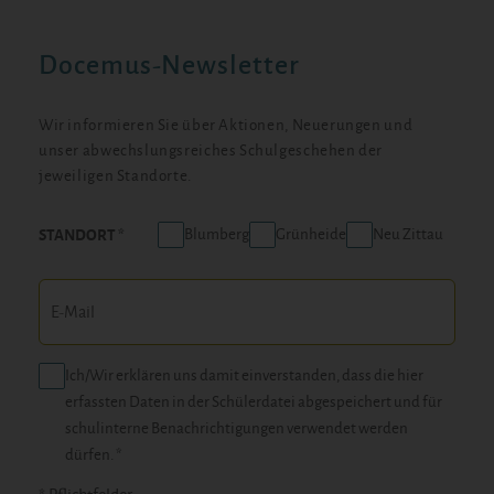
Docemus-Newsletter
Wir informieren Sie über Aktionen, Neuerungen und
unser abwechslungsreiches Schulgeschehen der
jeweiligen Standorte.
Blumberg
Grünheide
Neu Zittau
STANDORT
Ich/Wir erklären uns damit einverstanden, dass die hier
erfassten Daten in der Schülerdatei abgespeichert und für
schulinterne Benachrichtigungen verwendet werden
dürfen. *