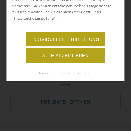
erhöhen und unsere Kommunikation mit Ihnen stetig zu
verbessern. Sie können entscheiden, welche Kategorien Sie
zulassen möchten und welche nicht (mehr dazu unter
„Individuelle Einstellung“).
INDIVIDUELLE EINSTELLUNG
ALLE AKZEPTIEREN
ONLINE AUSFÜLLEN
Kontakt
|
Impressum
|
Datenschutz
oder
PDF-DATEI ÖFFNEN