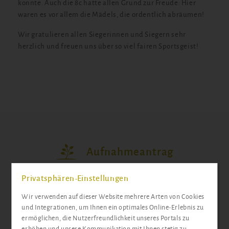
konnte. Auch die 8c hatte allen Grund zur Freude: Hier
waren es vor allem die Mädels, die ordentlich abräumen!
Wir gratulieren allen Siegerinnen und Siegern sehr
herzlich und freuen uns über so viel fairen Sportsgeist!
Aufnahmeantrag
Privatsphären-Einstellungen
Wir verwenden auf dieser Website mehrere Arten von Cookies
und Integrationen, um Ihnen ein optimales Online-Erlebnis zu
ermöglichen, die Nutzerfreundlichkeit unseres Portals zu