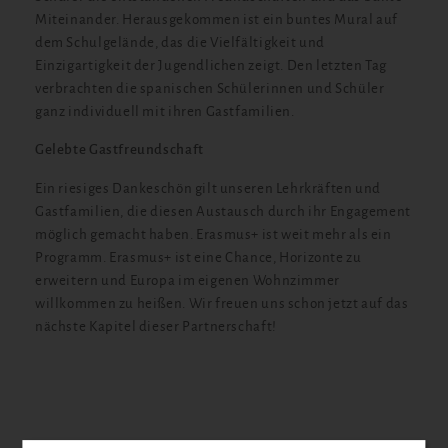
Miteinander. Herausgekommen ist ein buntes Mural auf
dem Schulgelände, das die Vielfältigkeit und
Einzigartigkeit der Jugendlichen zeigt. Den letzten Tag
verbrachten die spanischen Schülerinnen und Schüler
ganz individuell mit ihren Gastfamilien.
Gelebte Gastfreundschaft
Ein riesiges Dankeschön gilt unseren Lehrkräften und
Gastfamilien, die diesen Austausch durch ihr Engagement
möglich gemacht haben. Erasmus+ ist weit mehr als ein
Programm. Erasmus+ ist eine Chance, Horizonte zu
erweitern und Europa im eigenen Wohnzimmer
willkommen zu heißen. Wir freuen uns schon jetzt auf das
nächste Kapitel dieser Partnerschaft!