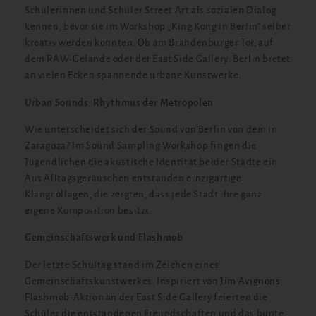
Schülerinnen und Schüler Street Art als sozialen Dialog
kennen, bevor sie im Workshop „King Kong in Berlin“ selber
kreativ werden konnten. Ob am Brandenburger Tor, auf
dem RAW-Gelände oder der East Side Gallery: Berlin bietet
an vielen Ecken spannende urbane Kunstwerke.
Urban Sounds: Rhythmus der Metropolen
Wie unterscheidet sich der Sound von Berlin von dem in
Zaragoza? Im Sound Sampling Workshop fingen die
Jugendlichen die akustische Identität beider Städte ein.
Aus Alltagsgeräuschen entstanden einzigartige
Klangcollagen, die zeigten, dass jede Stadt ihre ganz
eigene Komposition besitzt.
Gemeinschaftswerk und Flashmob
Der letzte Schultag stand im Zeichen eines
Gemeinschaftskunstwerkes. Inspiriert von Jim Avignons
Flashmob-Aktion an der East Side Gallery feierten die
Schüler die entstandenen Freundschaften und das bunte