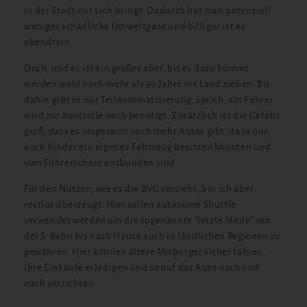
in der Stadt mit sich bringt. Dadurch hat man potenziell
weniger schädliche Umweltgase und billiger ist es
obendrein.
Doch, und es ist ein großes aber, bis es dazu kommt
werden wohl noch mehr als 30 Jahre ins Land ziehen. Bis
dahin gibt es nur Teilautomatisierung, sprich, ein Fahrer
wird zur Kontrolle noch benötigt. Zusätzlich ist die Gefahr
groß, dass es insgesamt noch mehr Autos gibt, da ja nun
auch Kinder ein eigenes Fahrzeug besitzen könnten und
vom Führerschein entbunden sind.
Für den Nutzen, wie es die BVG vorsieht, bin ich aber
restlos überzeugt. Hier sollen autonome Shuttle
verwendet werden um die sogenannte "letzte Meile" von
der S-Bahn bis nach Hause auch in ländlichen Regionen zu
gewähren. Hier können ältere Mitbürger sicher fahren,
ihre Einkäufe erledigen und so auf das Auto nach und
nach verzichten.