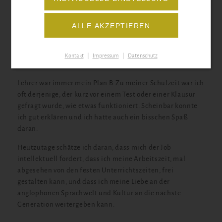
sehr gefällt.
ALLE AKZEPTIEREN
Warum sind Sie Lehrer geworden? Was
Kontakt
|
Impressum
|
Datenschutz
mögen Sie an dem Beruf?
Lehrer war immer mein Plan B. Zu meiner Schulzeit war ich
oft derjenige, der kurz vor einem Test oder einer Klausur
gefragt wurde, wie etwas funktioniert. Scheinbar konnte
ich gut erklären und ich hatte auch ein bisschen Spaß
daran.
Heutzutage schätze ich daran, dass mich der Job
intellektuell fordert, dass ich meine Arbeitszeit, mal
abgesehen von den festen Unterrichtszeiten, frei
gestalten kann, und dass ich meine Liebe an der
anglophonen Sprachwelt und Kultur an die nächste
Generation weitergeben kann.