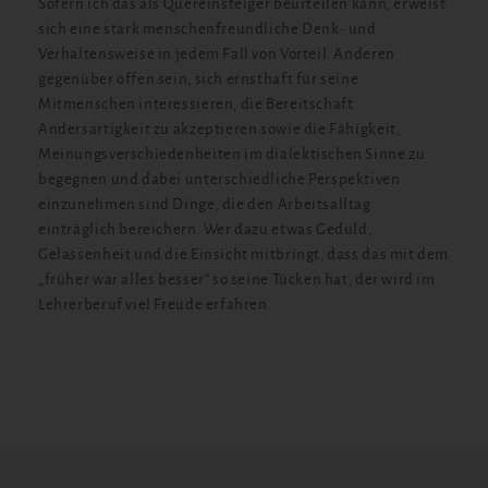
Sofern ich das als Quereinsteiger beurteilen kann, erweist
sich eine stark menschenfreundliche Denk- und
Verhaltensweise in jedem Fall von Vorteil. Anderen
gegenüber offen sein, sich ernsthaft für seine
Mitmenschen interessieren, die Bereitschaft
Andersartigkeit zu akzeptieren sowie die Fähigkeit,
Meinungsverschiedenheiten im dialektischen Sinne zu
begegnen und dabei unterschiedliche Perspektiven
einzunehmen sind Dinge, die den Arbeitsalltag
einträglich bereichern. Wer dazu etwas Geduld,
Gelassenheit und die Einsicht mitbringt, dass das mit dem
„früher war alles besser“ so seine Tücken hat, der wird im
Lehrerberuf viel Freude erfahren.