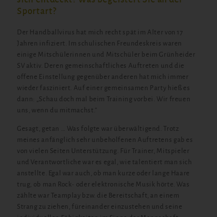
Sportart?
Der Handballvirus hat mich recht spät im Alter von 17
Jahren infiziert. Im schulischen Freundeskreis waren
einige Mitschülerinnen und Mitschüler beim Grünheider
SV aktiv. Deren gemeinschaftliches Auftreten und die
offene Einstellung gegenüber anderen hat mich immer
wieder fasziniert. Auf einer gemeinsamen Party hieß es
dann: „Schau doch mal beim Training vorbei. Wir freuen
uns, wenn du mitmachst.“
Gesagt, getan … Was folgte war überwältigend. Trotz
meines anfänglich sehr unbeholfenen Auftretens gab es
von vielen Seiten Unterstützung. Für Trainer, Mitspieler
und Verantwortliche war es egal, wie talentiert man sich
anstellte. Egal war auch, ob man kurze oder lange Haare
trug, ob man Rock- oder elektronische Musik hörte. Was
zählte war Teamplay bzw. die Bereitschaft, an einem
Strang zu ziehen, füreinander einzustehen und seine