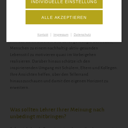
INDIVIDUELLE EINSTELLUNG
Unterstützung durch das Kollegium musste ich nicht lang
überlegen und habe erneut den Sprung ins kalte Wasser
ALLE AKZEPTIEREN
gewagt.
Ein Wagnis, das sich erneut als Glücksgriff erweisen sollte.
Durch den unmittelbaren Kontakt zu den Schülern lässt
Kontakt
|
Impressum
|
Datenschutz
sich das durch Studium und Beruf gefestigte Bestreben,
Menschen zu einem nachhaltig-aktiv-gesunden
Lebensstil zu motivieren quasi im Vorbeigehen
realisieren. Darüber hinaus schätze ich den
inspirierenden Umgang mit Schülern, Eltern und Kollegen.
Ihre Ansichten helfen, über den Tellerrand
hinauszuschauen und damit den eigenen Horizont zu
erweitern.
Was sollten Lehrer Ihrer Meinung nach
unbedingt mitbringen?