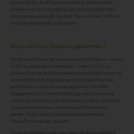
diverse Partys, Ausflüge sowie vielerlei anderer toller
Erlebnisse sind Anstrengung und positives Empfinden
miteinander verknüpft. Sind die Akkus mal leer, hilft mir
der Sport diese wieder aufzuladen.
Wie sind Sie zu Docemus gekommen?
Durch eine Anfrage bei meinem alten Arbeitgeber – einem
in Erkner ansässigen Sportstudio – habe ich 2017 am
Campus Grünheide Präventionskurse und eine Fitness-AG
leiten dürfen. Die Angebote waren Teil des im Aufbau
befindlichen Gesundheitsmanagements. Dank des
Engagements der Geschäftsführung und Schulleitung
sollten die Aktivitäten um die eigens ins Leben gerufene
Gesundheitsinitiative „Schule macht fit“ erweitert
werden. Dafür wurde ein standortübergreifender
Gesundheitsmanager gesucht.
Von dem Vorhaben begeistert habe ich die Gelegenheit