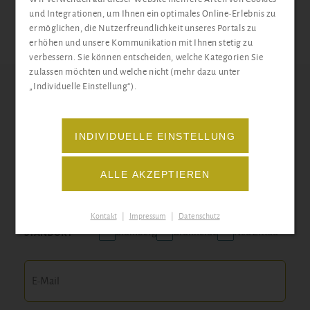
und Integrationen, um Ihnen ein optimales Online-Erlebnis zu
PDF-DATEI ÖFFNEN
ermöglichen, die Nutzerfreundlichkeit unseres Portals zu
erhöhen und unsere Kommunikation mit Ihnen stetig zu
verbessern. Sie können entscheiden, welche Kategorien Sie
zulassen möchten und welche nicht (mehr dazu unter
„Individuelle Einstellung“).
Docemus-Newsletter
INDIVIDUELLE EINSTELLUNG
Wir informieren Sie über Aktionen, Neuerungen und
ALLE AKZEPTIEREN
unser abwechslungsreiches Schulgeschehen der
jeweiligen Standorte.
Kontakt
|
Impressum
|
Datenschutz
Blumberg
Grünheide
Neu Zittau
STANDORT