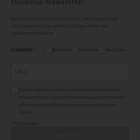
Docemus-Newsletter
Wir informieren Sie über Aktionen, Neuerungen und
unser abwechslungsreiches Schulgeschehen der
jeweiligen Standorte.
Blumberg
Grünheide
Neu Zittau
STANDORT
Ich/Wir erklären uns damit einverstanden, dass die hier
erfassten Daten in der Schülerdatei abgespeichert und für
schulinterne Benachrichtigungen verwendet werden
dürfen. *
* Pflichtfelder
ANMELDEN