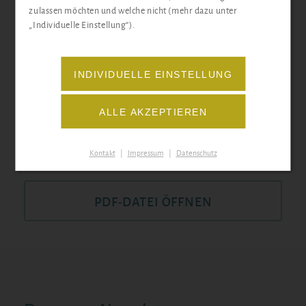
zulassen möchten und welche nicht (mehr dazu unter
„Individuelle Einstellung“).
INDIVIDUELLE EINSTELLUNG
ALLE AKZEPTIEREN
ONLINE AUSFÜLLEN
Kontakt
|
Impressum
|
Datenschutz
oder
PDF-DATEI ÖFFNEN