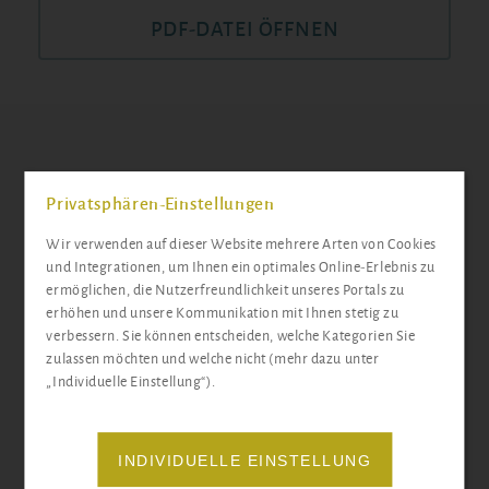
PDF-DATEI ÖFFNEN
Docemus-Newsletter
Privatsphären-Einstellungen
Wir verwenden auf dieser Website mehrere Arten von Cookies
Wir informieren Sie über Aktionen, Neuerungen und
und Integrationen, um Ihnen ein optimales Online-Erlebnis zu
unser abwechslungsreiches Schulgeschehen der
ermöglichen, die Nutzerfreundlichkeit unseres Portals zu
jeweiligen Standorte.
erhöhen und unsere Kommunikation mit Ihnen stetig zu
verbessern. Sie können entscheiden, welche Kategorien Sie
zulassen möchten und welche nicht (mehr dazu unter
Blumberg
Grünheide
Neu Zittau
STANDORT
„Individuelle Einstellung“).
INDIVIDUELLE EINSTELLUNG