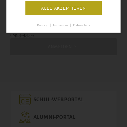
Ich/Wir erklären uns damit einverstanden, dass die hier
ALLE AKZEPTIEREN
erfassten Daten in der Schülerdatei abgespeichert und für
schulinterne Benachrichtigungen verwendet werden
dürfen. *
Kontakt
|
Impressum
|
Datenschutz
* Pflichtfelder
ANMELDEN
SCHUL-WEBPORTAL
ALUMNI-PORTAL