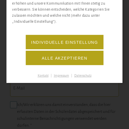
erhöhen und unsere Kommunikation mit Ihnen stetig zu
verbessern. Sie können entscheiden, welche Kategorien Sie
zulassen möchten und welche nicht (mehr dazu unter
„Individuelle Einstellung“).
Docemus-Newsletter
Wir informieren Sie über Aktionen, Neuerungen und
INDIVIDUELLE EINSTELLUNG
unser abwechslungsreiches Schulgeschehen der
jeweiligen Standorte.
ALLE AKZEPTIEREN
Blumberg
Grünheide
Neu Zittau
STANDORT
Kontakt
|
Impressum
|
Datenschutz
Ich/Wir erklären uns damit einverstanden, dass die hier
erfassten Daten in der Schülerdatei abgespeichert und für
schulinterne Benachrichtigungen verwendet werden
dürfen. *