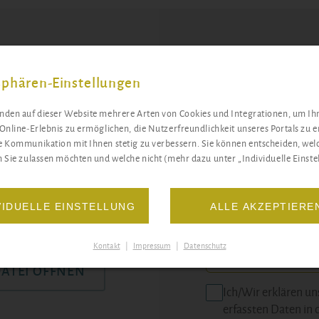
Docemus-Ne
sphären-Einstellungen
den auf dieser Website mehrere Arten von Cookies und Integrationen, um Ih
Wir informieren Sie
Online-Erlebnis zu ermöglichen, die Nutzerfreundlichkeit unseres Portals zu 
abwechslungsreiches
 Kommunikation mit Ihnen stetig zu verbessern. Sie können entscheiden, wel
Standorte.
 Sie zulassen möchten und welche nicht (mehr dazu unter „Individuelle Einstel
NE AUSFÜLLEN
B
STANDORT
VIDUELLE EINSTELLUNG
ALLE AKZEPTIERE
oder
Kontakt
|
Impressum
|
Datenschutz
DATEI ÖFFNEN
Ich/Wir erklären un
erfassten Daten in 