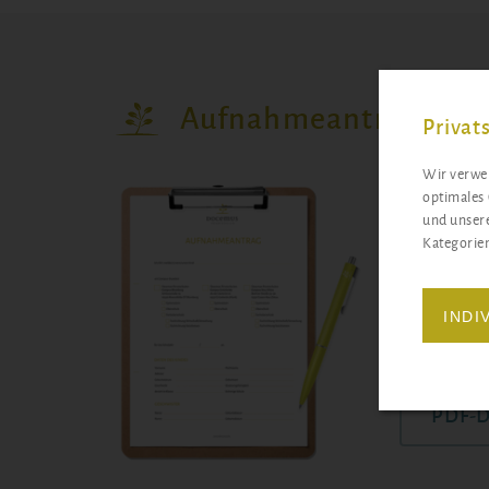
Aufnahmeantrag
Privat
Wir verwen
optimales 
und unsere
Kategorien
ONLI
INDI
PDF-