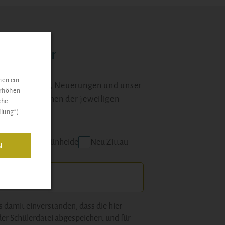
wsletter
nen ein
 über Aktionen, Neuerungen und unser
erhöhen
 Schulgeschehen der jeweiligen
che
lung“).
lumberg
Grünheide
Neu Zittau
N
s damit einverstanden, dass die hier
der Schülerdatei abgespeichert und für