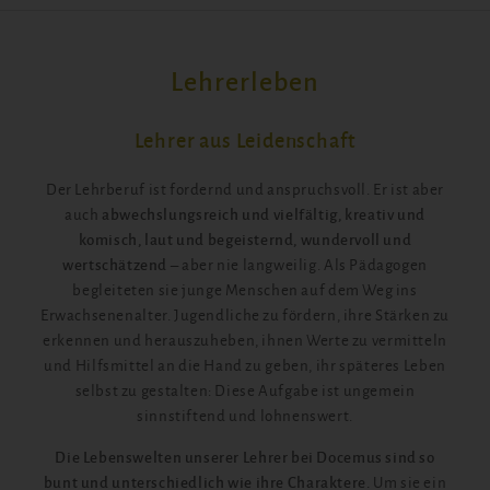
Lehrerleben
Lehrer aus Leidenschaft
Der Lehrberuf ist fordernd und anspruchsvoll. Er ist aber
auch
abwechslungsreich und vielfältig, kreativ und
komisch, laut und begeisternd, wundervoll und
wertschätzend
– aber nie langweilig. Als Pädagogen
begleiteten sie junge Menschen auf dem Weg ins
Erwachsenenalter. Jugendliche zu fördern, ihre Stärken zu
erkennen und herauszuheben, ihnen Werte zu vermitteln
und Hilfsmittel an die Hand zu geben, ihr späteres Leben
selbst zu gestalten: Diese Aufgabe ist ungemein
sinnstiftend und lohnenswert.
Die Lebenswelten unserer Lehrer bei Docemus sind so
bunt und unterschiedlich wie ihre Charaktere.
Um sie ein