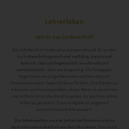
Lehrerleben
Lehrer aus Leidenschaft
Der Lehrberuf ist fordernd und anspruchsvoll. Er ist aber
auch
abwechslungsreich und vielfältig, kreativ und
komisch, laut und begeisternd, wundervoll und
wertschätzend
– aber nie langweilig. Als Pädagogen
begleiteten sie junge Menschen auf dem Weg ins
Erwachsenenalter. Jugendliche zu fördern, ihre Stärken zu
erkennen und herauszuheben, ihnen Werte zu vermitteln
und Hilfsmittel an die Hand zu geben, ihr späteres Leben
selbst zu gestalten: Diese Aufgabe ist ungemein
sinnstiftend und lohnenswert.
Die Lebenswelten unserer Lehrer bei Docemus sind so
bunt und unterschiedlich wie ihre Charaktere.
Um sie ein